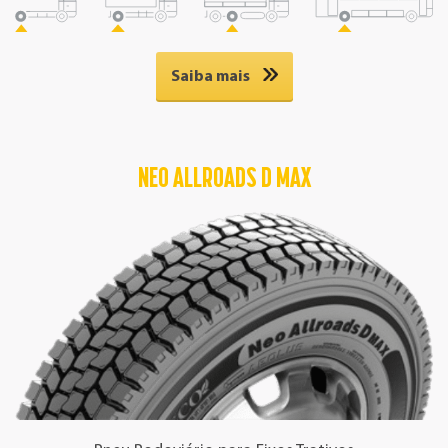
Principais Benefícios
Made in Brazil
, garantindo a qualidade dos produtos
desenvolvidos e produzidos pela Prometeon.
Desgaste regular e Durabilidade
Saiba mais
NEO ALLROADS D MAX
Aplicação
Rodoviária
Eixo
NEO ALLROADS S
215/75R17.5
235/75R17.5
IP
6094800
6095000
ÍNDICE DE CARGA
135/133J
143/141J